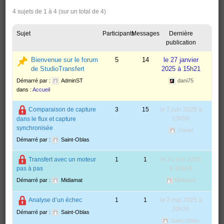
4 sujets de 1 à 4 (sur un total de 4)
Sujet
Participants
Messages
Dernière
publication
Bienvenue sur le forum
5
14
le 27 janvier
de StudioTransfert
2025 à 15h21
Démarré par :
AdminST
dani75
dans :
Accueil
Comparaison de capture
3
15
le 7 juin 2025 à
23h59
dans le flux et capture
synchronisée
Daniel
Démarré par :
Saint-Oblas
Transfert avec un moteur
1
1
le 24 mai 2025
à 16h59
pas à pas
Midiamat
Démarré par :
Midiamat
Analyse d’un échec
1
1
le 2 mai 2025 à
20h26
Démarré par :
Saint-Oblas
Saint-Oblas