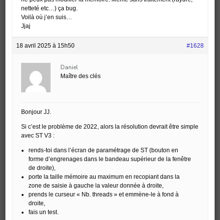
netteté etc…) ça bug.
Voilà où j’en suis…
Jjaj
18 avril 2025 à 15h50
#1628
Daniel
Maître des clés
Bonjour JJ.
Si c’est le problème de 2022, alors la résolution devrait être simple
avec ST V3 :
rends-toi dans l’écran de paramétrage de ST (bouton en
forme d’engrenages dans le bandeau supérieur de la fenêtre
de droite),
porte la taille mémoire au maximum en recopiant dans la
zone de saisie à gauche la valeur donnée à droite,
prends le curseur « Nb. threads » et emmène-le à fond à
droite,
fais un test.