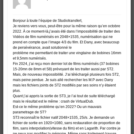
Bonjour à toute l’équipe de Studiotransfert,
Je reviens vers vous, peut-être pour la même raison qu’en octobre
2022. À ce moment-là,j’avais été dans l’impossibilité de traiter des
Vidéos de film numérisés en 2048×1535, numérisation qui ne
prend en compte que l’image 4/3 du film. Et Dany, avec beaucoup
de persévérance, avait solutionné le
problème me permettant de traiter une vingtaine de bobines 16mm
et 9,5mm numérisés.
Fin 2024, j’ai reçu mon dernier lot de films numérisés (37 bobines
15-20mn de 8mm et S8) prévoyant de les traiter aussi par ST2.
Mais, de nouveau impossibilité. J’ai téléchargé plusieurs fois ST2,
mais peine perdue. Je suis allé rechercher les M.P avec Dany
mais les fichiers joints de ST2 modifiés par ses soins n’y étaient
plus.
Quant j’ai appris la sortie de ST3, je l’ai tout de suite téléchargé
mais le résultat est le même : crash de VirtualDub.
Est-ce le même problème qu’en 2022? Ou un mauvais
parametrage de ST?
ST3 reconnaît le fichier natif 2048×1535, 25i/s. Je demande un
fichier de sortie en 1920×1080, sans restauration de proportion de
film, sans interpolation(vitesse du film) et en Lagarith. Par contre je
ne peux pas modifier la mémoire. Même sans traitement (rayure,