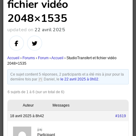
fichier vidéo
2048×1535
updated on
22 avril 2025
Accueil
›
Forums
›
Forum
›
Accueil
›
StudioTransfert et fichier vidéo
2048×1535
Ce sujet contient 5 réponses, 2 participants et a été mis à jour pour la
dernière fois par
Daniel, le
le 22 avril 2025 à 0h02
.
6 sujets de 1 à 6 (sur un total de 6)
Auteur
Messages
18 avril 2025 à 8h42
#1619
jjaj
Participant