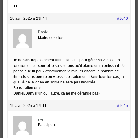
JJ
18 avril 2025 à 23h44
#1640
Daniel
Maître des clés
Je ne sais trop comment VirtualDub fait pour gérer sa vitesse en
fonction du curseur, et je suis surpris qu’il plante en ralentissant. Je
pense que tu peux effectivement diminuer encore le nombre de
threads sans perdre en vitesse de traitement. Dans tous les cas, la
qualité de la vidéo en sortie ne sera pas modifiée.
Bons traitements !
Daniel/Dany (l’un ou l’autre, ça ne me dérange pas)
19 avril 2025 à 17h11
#1645
jjaj
Participant