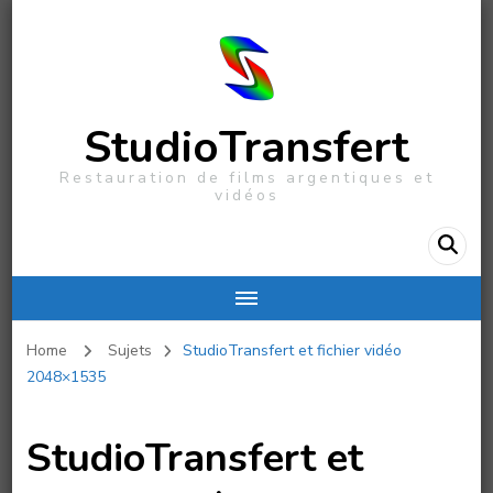
StudioTransfert
Restauration de films argentiques et
vidéos
Home
Sujets
StudioTransfert et fichier vidéo
2048×1535
StudioTransfert et