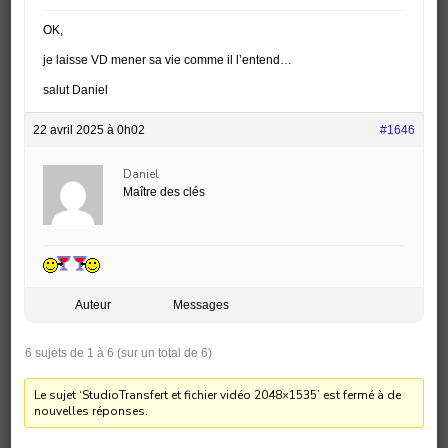
OK,
je laisse VD mener sa vie comme il l’entend…
salut Daniel
22 avril 2025 à 0h02
#1646
Daniel
Maître des clés
Auteur
Messages
6 sujets de 1 à 6 (sur un total de 6)
Le sujet ‘StudioTransfert et fichier vidéo 2048×1535’ est fermé à de
nouvelles réponses.