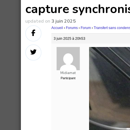
capture synchroni
updated on
3 juin 2025
Accueil
›
Forums
›
Forum
›
Transfert sans conden
3 juin 2025 à 20h53
Midiamat
Participant