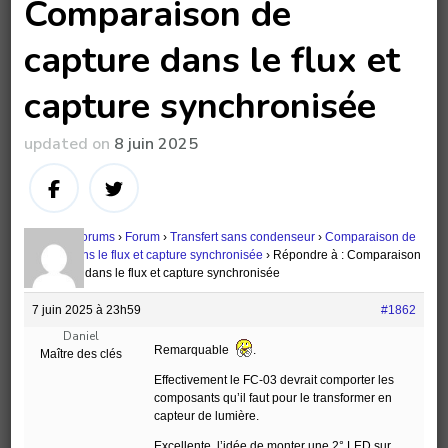
Comparaison de
capture dans le flux et
capture synchronisée
updated on
8 juin 2025
Accueil
›
Forums
›
Forum
›
Transfert sans condenseur
›
Comparaison de
capture dans le flux et capture synchronisée
›
Répondre à : Comparaison
de capture dans le flux et capture synchronisée
7 juin 2025 à 23h59
#1862
Daniel
Remarquable
.
Maître des clés
Effectivement le FC-03 devrait comporter les
composants qu’il faut pour le transformer en
capteur de lumière.
Excellente, l’idée de monter une 2° LED sur