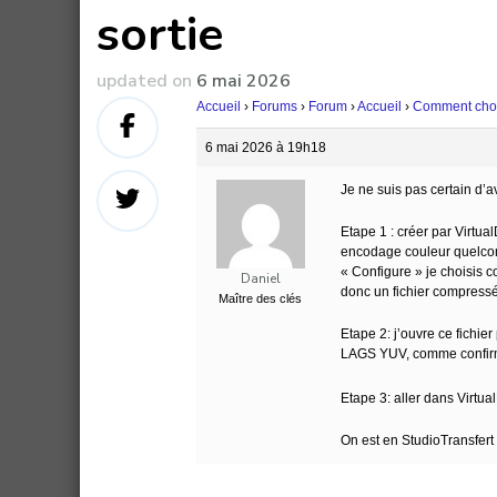
sortie
updated on
6 mai 2026
Accueil
›
Forums
›
Forum
›
Accueil
›
Comment choisi
6 mai 2026 à 19h18
Je ne suis pas certain d’av
Etape 1 : créer par Virtua
encodage couleur quelconq
« Configure » je choisis 
Daniel
donc un fichier compres
Maître des clés
Etape 2: j’ouvre ce fichier
LAGS YUV, comme confirm
Etape 3: aller dans Virtua
On est en StudioTransfert