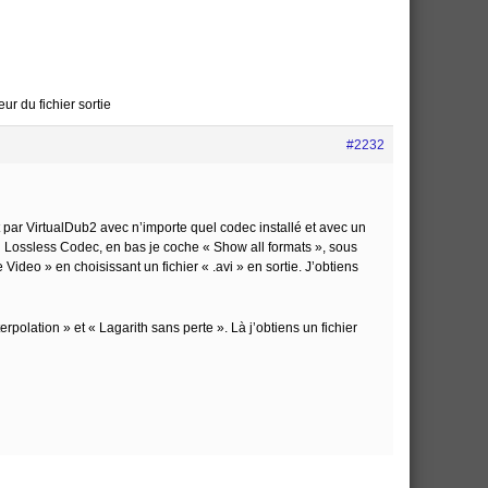
r du fichier sortie
#2232
t par VirtualDub2 avec n’importe quel codec installé et avec un
 Lossless Codec, en bas je coche « Show all formats », sous
deo » en choisissant un fichier « .avi » en sortie. J’obtiens
erpolation » et « Lagarith sans perte ». Là j’obtiens un fichier