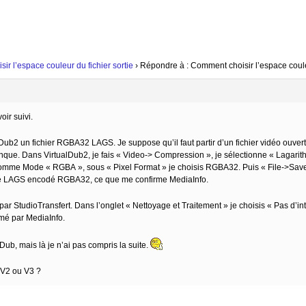
r l’espace couleur du fichier sortie
›
Répondre à : Comment choisir l’espace couleu
oir suivi.
lDub2 un fichier RGBA32 LAGS. Je suppose qu’il faut partir d’un fichier vidéo ouver
ue. Dans VirtualDub2, je fais « Video-> Compression », je sélectionne « Lagarith
comme Mode « RGBA », sous « Pixel Format » je choisis RGBA32. Puis « File->Save Vi
sé LAGS encodé RGBA32, ce que me confirme MediaInfo.
 par StudioTransfert. Dans l’onglet « Nettoyage et Traitement » je choisis « Pas d’int
é par MediaInfo.
lDub, mais là je n’ai pas compris la suite.
 V2 ou V3 ?